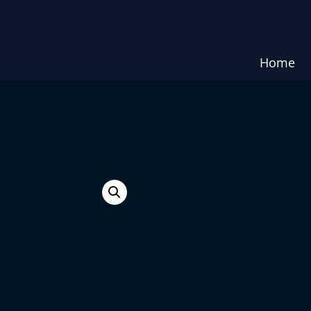
Home
e.
വി. കു
വിശതമാ