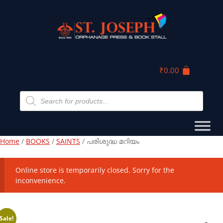
₹
0.00
Home
/
BOOKS
/
SAINTS
/ പരിശുദ്ധ മറിയം
Online store is temporarily closed. Sorry for the
inconvenience.
Sale!