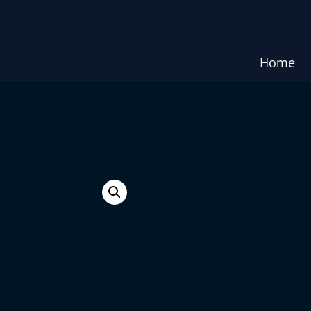
Home
e.
ജനറൽ മ
₹
30.00
₹
25.00
Categories:
BOOKS
,
SAINTS
,